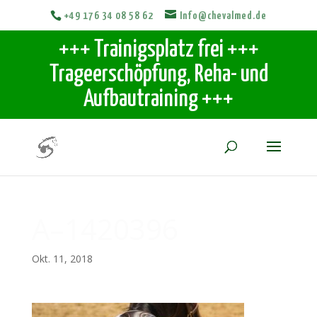
+49 176 34 08 58 62
Info@chevalmed.de
+++ Trainigsplatz frei +++
Trageerschöpfung, Reha- und
Aufbautraining +++
A–1420396
Okt. 11, 2018