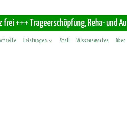
z frei +++ Trageerschöpfung, Reha- und A
artseite
Leistungen
Stall
Wissenswertes
über 