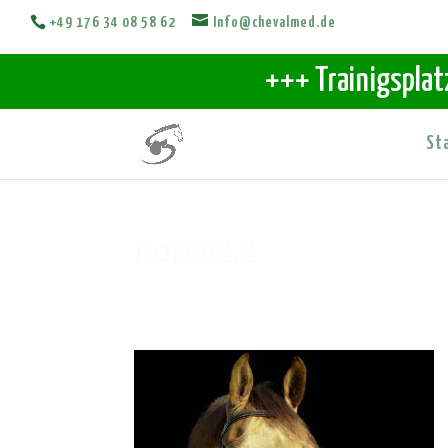
+49 176 34 08 58 62
Info@chevalmed.de
+++ Trainigsplat
St
horse2.2
Apr. 18, 2018