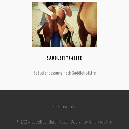
SADDLEFITt4LIFE
Sattelanpassung nach Saddlefit4Life
Datenschutz
© 2024 Isabell Landgraf-Kast | Design by
Johannes Hör