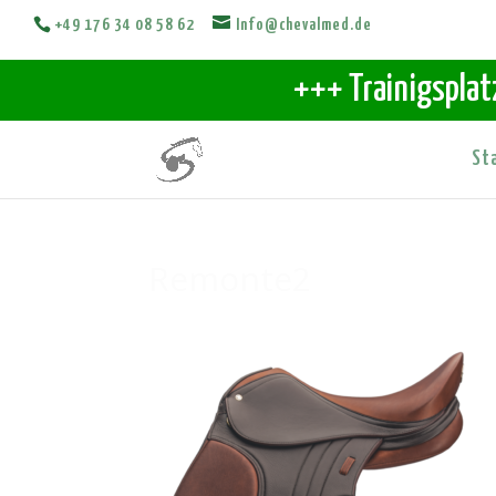
+49 176 34 08 58 62
Info@chevalmed.de
+++ Trainigsplat
St
Remonte2