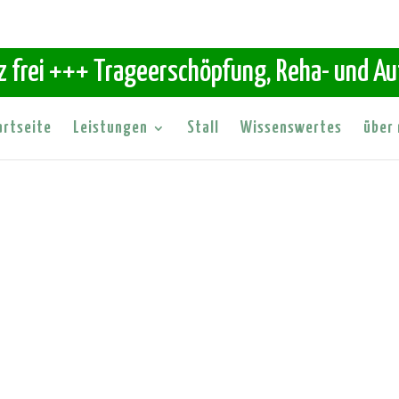
z frei +++ Trageerschöpfung, Reha- und A
artseite
Leistungen
Stall
Wissenswertes
über 