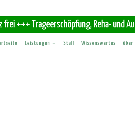
z frei +++ Trageerschöpfung, Reha- und A
artseite
Leistungen
Stall
Wissenswertes
über 