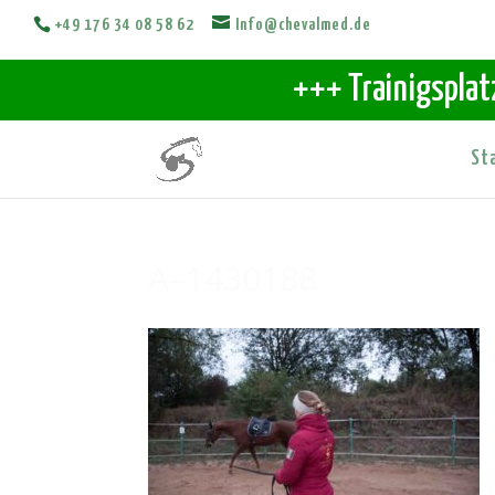
+49 176 34 08 58 62
Info@chevalmed.de
+++ Trainigsplat
St
A–1430188